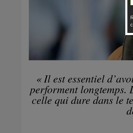
R
c
« Il est essentiel d’av
performent longtemps. L
celle qui dure dans le 
d